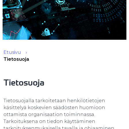
Etusivu
Tietosuoja
Tietosuoja
Tietosuojalla tarkoitetaan henkilötietojen
käsittelyä koskevien säädösten huomioon
ottamista organisaation toiminnassa.
Tarkoituksena on tiedon käyttäminen
tarkoituksenmukaisella tavalla ja ohjaaminen