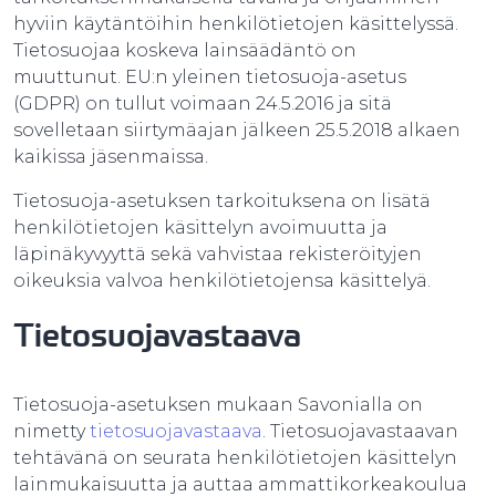
hyviin käytäntöihin henkilötietojen käsittelyssä.
Tietosuojaa koskeva lainsäädäntö on
muuttunut. EU:n yleinen tietosuoja-asetus
(GDPR) on tullut voimaan 24.5.2016 ja sitä
sovelletaan siirtymäajan jälkeen 25.5.2018 alkaen
kaikissa jäsenmaissa.
Tietosuoja-asetuksen tarkoituksena on lisätä
henkilötietojen käsittelyn avoimuutta ja
läpinäkyvyyttä sekä vahvistaa rekisteröityjen
oikeuksia valvoa henkilötietojensa käsittelyä.
Tietosuojavastaava
Tietosuoja-asetuksen mukaan Savonialla on
nimetty
tietosuojavastaava
. Tietosuojavastaavan
tehtävänä on seurata henkilötietojen käsittelyn
lainmukaisuutta ja auttaa ammattikorkeakoulua