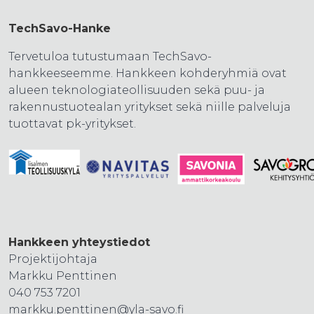
TechSavo-Hanke
Tervetuloa tutustumaan TechSavo-
hankkeeseemme. Hankkeen kohderyhmiä ovat
alueen teknologiateollisuuden sekä puu- ja
rakennustuotealan yritykset sekä niille palveluja
tuottavat pk-yritykset.
Hankkeen yhteystiedot
Projektijohtaja
Markku Penttinen
040 753 7201
markku.penttinen@yla-savo.fi