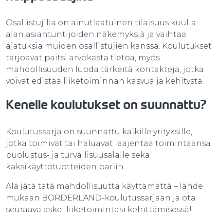
Osallistujilla on ainutlaatuinen tilaisuus kuulla
alan asiantuntijoiden näkemyksiä ja vaihtaa
ajatuksia muiden osallistujien kanssa. Koulutukset
tarjoavat paitsi arvokasta tietoa, myös
mahdollisuuden luoda tärkeitä kontakteja, jotka
voivat edistää liiketoiminnan kasvua ja kehitystä.
Kenelle koulutukset on suunnattu?
Koulutussarja on suunnattu kaikille yrityksille,
jotka toimivat tai haluavat laajentaa toimintaansa
puolustus- ja turvallisuusalalle sekä
kaksikäyttötuotteiden pariin.
Älä jätä tätä mahdollisuutta käyttämättä – lähde
mukaan BORDERLAND-koulutussarjaan ja ota
seuraava askel liiketoimintasi kehittämisessä!