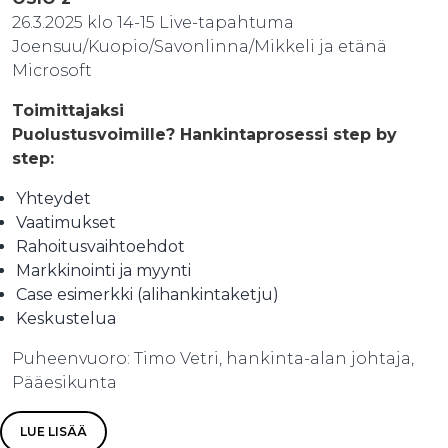
26.3.2025 klo 14-15 Live-tapahtuma
Joensuu/Kuopio/Savonlinna/Mikkeli ja etänä
Microsoft
Toimittajaksi
Puolustusvoimille? Hankintaprosessi step by
step:
Yhteydet
Vaatimukset
Rahoitusvaihtoehdot
Markkinointi ja myynti
Case esimerkki (alihankintaketju)
Keskustelua
Puheenvuoro: Timo Vetri, hankinta-alan johtaja,
Pääesikunta
LUE LISÄÄ