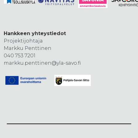
Hankkeen yhteystiedot
Projektijohtaja
Markku Penttinen
040 753 7201
markku.penttinen@yla-savo.fi