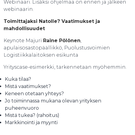
Webinaari. Lisäksi ohjelmaa on ennen ja jälkeen
webinaarin.
Toimittajaksi Natolle? Vaatimukset ja
mahdollisuudet
Keynote Majuri
Raine Pölönen
,
apulaisosastopäällikkö, Puolustusvoimien
Logistiikkalaitoksen esikunta
Yrityscase-esimerkki, tarkennetaan myöhemmin.
Kuka tilaa?
Mistä vaatimukset?
Keneen otetaan yhteys?
Jo toiminnassa mukana olevan yrityksen
puheenvuoro
Mistä tukea? (rahoitus)
Markkinointi ja myynti