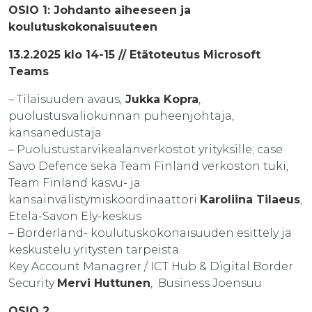
OSIO 1: Johdanto aiheeseen ja
koulutuskokonaisuuteen
13.2.2025 klo 14-15 // Etätoteutus Microsoft
Teams
– Tilaisuuden avaus,
Jukka Kopra
,
puolustusvaliokunnan puheenjohtaja,
kansanedustaja
– Puolustustarvikealanverkostot yrityksille; case
Savo Defence sekä Team Finland verkoston tuki,
Team Finland kasvu- ja
kansainvälistymiskoordinaattori
Karoliina Tilaeus
,
Etelä-Savon Ely-keskus
– Borderland- koulutuskokonaisuuden esittely ja
keskustelu yritysten tarpeista.
Key Account Managrer / ICT Hub & Digital Border
Security
Mervi Huttunen
, Business Joensuu
OSIO 2