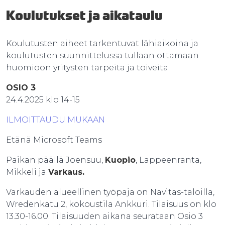
Koulutukset ja aikataulu
Koulutusten aiheet tarkentuvat lähiaikoina ja
koulutusten suunnittelussa tullaan ottamaan
huomioon yritysten tarpeita ja toiveita.
OSIO 3
24.4.2025 klo 14-15
ILMOITTAUDU MUKAAN
Etänä Microsoft Teams
Paikan päällä Joensuu,
Kuopio
, Lappeenranta,
Mikkeli ja
Varkaus.
Varkauden alueellinen työpaja on Navitas-taloilla,
Wredenkatu 2, kokoustila Ankkuri. Tilaisuus on klo
13.30-16.00. Tilaisuuden aikana seurataan Osio 3