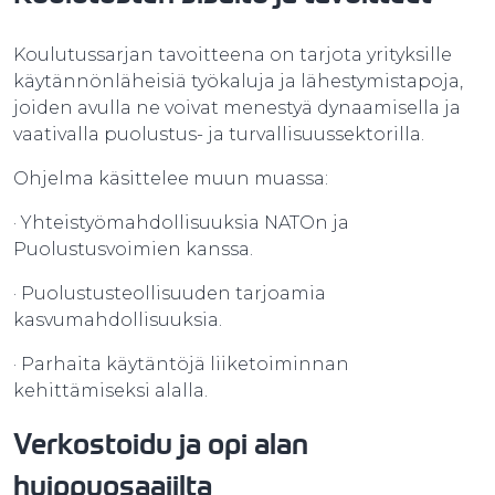
Koulutussarjan tavoitteena on tarjota yrityksille
käytännönläheisiä työkaluja ja lähestymistapoja,
joiden avulla ne voivat menestyä dynaamisella ja
vaativalla puolustus- ja turvallisuussektorilla.
Ohjelma käsittelee muun muassa:
· Yhteistyömahdollisuuksia NATOn ja
Puolustusvoimien kanssa.
· Puolustusteollisuuden tarjoamia
kasvumahdollisuuksia.
· Parhaita käytäntöjä liiketoiminnan
kehittämiseksi alalla.
Verkostoidu ja opi alan
huippuosaajilta