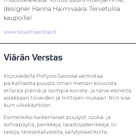
designer Hanna Haimivaara. Tervetuloa
kaupoille!
www.siluettiverstas.fi
Viärän Verstas
Kiuruvedellä Pohjois-Savossa valmistaa
paikallisesta puusta, oman metsän koivuista,
erilaisia pieniä ja isompia koriste- ja tarve-esineitä,
asiakkaan toiveiden ja mittojen mukaan. Niin sisä-
kuin ulkokäyttöön.
Esimerkiksi kaikenlaiset puutyöt: ruoka- ja
sohvapöytiä, penkkejä, lipastoja/senkkejä, tv-
tasoja, terassikalusteita, säilytyslaatikoita,