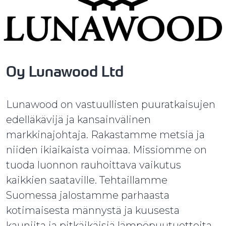
Oy Lunawood Ltd
Lunawood on vastuullisten puuratkaisujen
edelläkävijä ja kansainvälinen
markkinajohtaja. Rakastamme metsiä ja
niiden ikiaikaista voimaa. Missiomme on
tuoda luonnon rauhoittava vaikutus
kaikkien saataville. Tehtaillamme
Suomessa jalostamme parhaasta
kotimaisesta männystä ja kuusesta
kauniita ja pitkäikäisiä lämpöpuutuotteita.