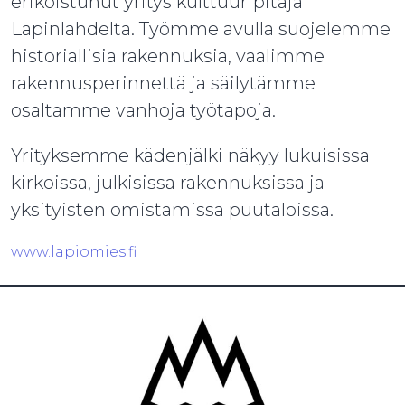
erikoistunut yritys kulttuuripitäjä
Lapinlahdelta. Työmme avulla suojelemme
historiallisia rakennuksia, vaalimme
rakennusperinnettä ja säilytämme
osaltamme vanhoja työtapoja.
Yrityksemme kädenjälki näkyy lukuisissa
kirkoissa, julkisissa rakennuksissa ja
yksityisten omistamissa puutaloissa.
www.lapiomies.fi