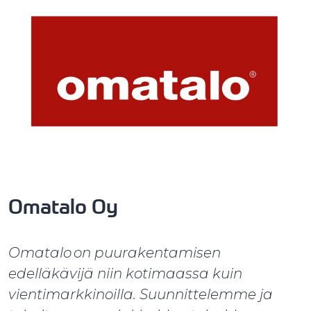
Omatalo Oy
Omatalo on puurakentamisen
edelläkävijä niin kotimaassa kuin
vientimarkkinoilla. Suunnittelemme ja