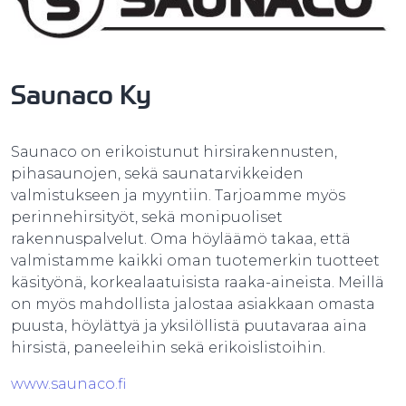
Saunaco Ky
Saunaco on erikoistunut hirsirakennusten,
pihasaunojen, sekä saunatarvikkeiden
valmistukseen ja myyntiin. Tarjoamme myös
perinnehirsityöt, sekä monipuoliset
rakennuspalvelut. Oma höyläämö takaa, että
valmistamme kaikki oman tuotemerkin tuotteet
käsityönä, korkealaatuisista raaka-aineista. Meillä
on myös mahdollista jalostaa asiakkaan omasta
puusta, höylättyä ja yksilöllistä puutavaraa aina
hirsistä, paneeleihin sekä erikoislistoihin.
www.saunaco.fi