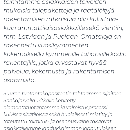
toimitamme asiakkaiden toiveiden
mukaisia talopaketteja ja räätälöityjä
rakentamisen ratkaisuja niin kuluttaja-
kuin ammattilaisasiakkaille sekä vientiin,
mm. Latviaan ja Puolaan. Omataloja on
rakennettu vuosikymmenten
kokemuksella kymmenille tuhansille kodin
rakentajille, jotka arvostavat hyvää
palvelua, kokemusta ja rakentamisen
osaamista.
Suuren tuotantokapasiteetin tehtaamme sijaitsee
Sonkajärvellä. Pitkälle kehitetty
elementtituotantomme ja valmistusprosessi
kuivissa sisätiloissa sekä huolellisesti mietitty ja
toteutettu toimitus- ja asennusvaihe takaavat
asiakkaillemme laadukkaimman lopputuloksen.