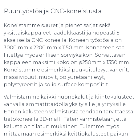
Puuntyöstöä ja CNC-koneistusta
Koneistamme suuret ja pienet sarjat sekä
yksittäiskappaleet laadukkaasti ja nopeasti 5-
akselisella CNC koneella. Koneen työstöala on
3000 mm x 2200 mm x 1150 mm. Koneeseen saa
liitettyä myös erillisen sorviyksikön. Sorvattavan
kappaleen maksimi koko on ø250mm x 1350 mm.
Koneistamme esimerkiksi puukuitulevyt, vanerit,
massiivipuut, muovit, polyuretaanilevyt,
polystyreenit ja solid surface komposiitit.
Valmistamme kaikki huonekalut ja kiintokalusteet
vahvalla ammattitaidolla yksityisille ja yrityksille.
Ennen kalusteen valmistusta tehdään tarvittaessa
tietokoneella 3D-malli. Täten varmistetaan, että
kaluste on tilatun mukainen. Tulemme myös
mittaamaan esimerkiksi keittiökalusteet paikan