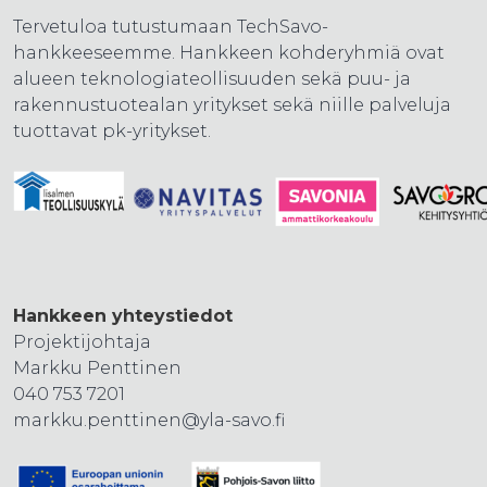
Tervetuloa tutustumaan TechSavo-
hankkeeseemme. Hankkeen kohderyhmiä ovat
alueen teknologiateollisuuden sekä puu- ja
rakennustuotealan yritykset sekä niille palveluja
tuottavat pk-yritykset.
Hankkeen yhteystiedot
Projektijohtaja
Markku Penttinen
040 753 7201
markku.penttinen@yla-savo.fi