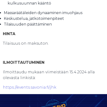
kulkusuunnan kääntö
Massaräätäleiden dynaaminen imuohjaus
Keskustelua, jatkotoimenpiteet
Tilaisuuden päättäminen
HINTA​
Tilaisuus on maksuton.
ILMOITTAUTUMINEN​
Ilmoittaudu mukaan viimeistään 15.4.2024 alla
olevasta linkistä:
https://events.savonia.fi/jhk