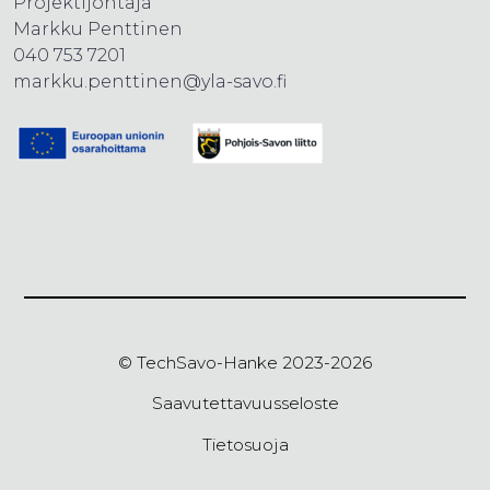
Projektijohtaja
Markku Penttinen
040 753 7201
markku.penttinen@yla-savo.fi
© TechSavo-Hanke 2023-2026
Saavutettavuusseloste
Tietosuoja