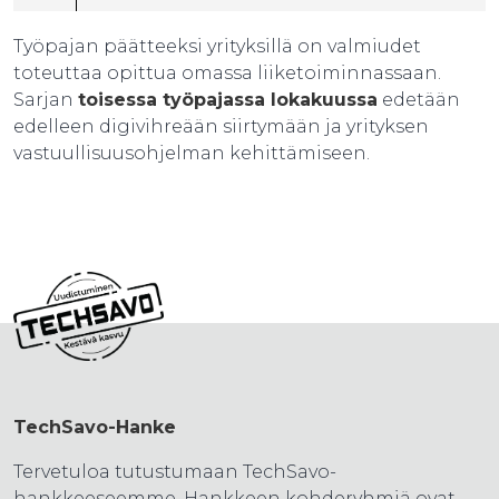
Työpajan päätteeksi yrityksillä on valmiudet
toteuttaa opittua omassa liiketoiminnassaan.
Sarjan
toisessa työpajassa lokakuussa
edetään
edelleen digivihreään siirtymään ja yrityksen
vastuullisuusohjelman kehittämiseen.
TechSavo-Hanke
Tervetuloa tutustumaan TechSavo-
hankkeeseemme. Hankkeen kohderyhmiä ovat