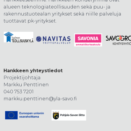
alueen teknologiateollisuuden sekä puu- ja
rakennustuotealan yritykset sekä niille palveluja
tuottavat pk-yritykset.
Hankkeen yhteystiedot
Projektijohtaja
Markku Penttinen
040 753 7201
markku.penttinen@yla-savo.fi