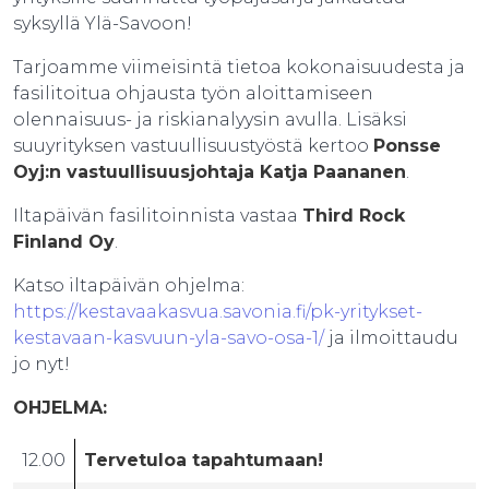
syksyllä Ylä-Savoon!
Tarjoamme viimeisintä tietoa kokonaisuudesta ja
fasilitoitua ohjausta työn aloittamiseen
olennaisuus- ja riskianalyysin avulla. Lisäksi
suuyrityksen vastuullisuustyöstä kertoo
Ponsse
Oyj:n vastuullisuusjohtaja Katja Paananen
.
Iltapäivän fasilitoinnista vastaa
Third Rock
Finland Oy
.
Katso iltapäivän ohjelma:
https://kestavaakasvua.savonia.fi/pk-yritykset-
kestavaan-kasvuun-yla-savo-osa-1/
ja ilmoittaudu
jo nyt!
OHJELMA:
12.00
Tervetuloa tapahtumaan!