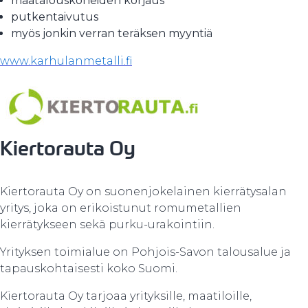
maatalouskoneiden korjaus
putkentaivutus
myös jonkin verran teräksen myyntiä
www.karhulanmetalli.fi
Kiertorauta Oy
Kiertorauta Oy on suonenjokelainen kierrätysalan
yritys, joka on erikoistunut romumetallien
kierrätykseen sekä purku-urakointiin.
Yrityksen toimialue on Pohjois-Savon talousalue ja
tapauskohtaisesti koko Suomi.
Kiertorauta Oy tarjoaa yrityksille, maatiloille,