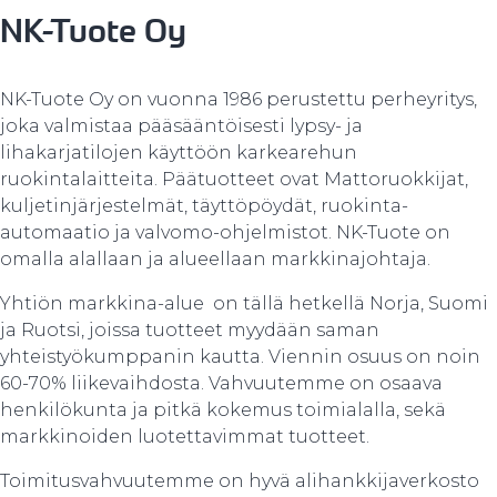
NK-Tuote Oy
NK-Tuote Oy on vuonna 1986 perustettu perheyritys,
joka valmistaa pääsääntöisesti lypsy- ja
lihakarjatilojen käyttöön karkearehun
ruokintalaitteita. Päätuotteet ovat Mattoruokkijat,
kuljetinjärjestelmät, täyttöpöydät, ruokinta-
automaatio ja valvomo-ohjelmistot. NK-Tuote on
omalla alallaan ja alueellaan markkinajohtaja.
Yhtiön markkina-alue on tällä hetkellä Norja, Suomi
ja Ruotsi, joissa tuotteet myydään saman
yhteistyökumppanin kautta. Viennin osuus on noin
60-70% liikevaihdosta. Vahvuutemme on osaava
henkilökunta ja pitkä kokemus toimialalla, sekä
markkinoiden luotettavimmat tuotteet.
Toimitusvahvuutemme on hyvä alihankkijaverkosto