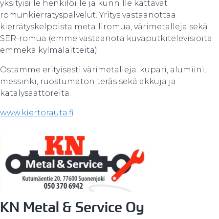
yksityisille henkilöille ja kunnille kattavat
romunkierrätyspalvelut. Yritys vastaanottaa
kierrätyskelpoista metalliromua, värimetalleja sekä
SER-romua (emme vastaanota kuvaputkitelevisioita
emmekä kylmälaitteita).
Ostamme erityisesti värimetalleja: kupari, alumiini,
messinki, ruostumaton teräs sekä akkuja ja
katalysaattoreita.
www.kiertorauta.fi
KN Metal & Service Oy