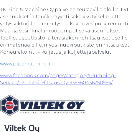
TK Pipe & Machine Oy palvelee seuraavilla aloilla: LVI-
asennukset ja tarvikemyynti sekä yksityiselle- että
yrityssektorille. Lämmitys- ja käyttövesiputkiremontit.
Maa- ja vesi-ilmalämpöpumput sekä asennukset.
Teollisuusputkisto ja teräsrakennehitsaukset useille
eri materiaaleille, myös muoviputkistojen hitsaukset.
Koneurakointi, – kuljetus ja kuljettajapalvelut.
www.pipemachine.fi
www.facebook.com/pages/category/Plumbing-
Service/TK-Putki-Hitsaus-Oy-339660436750955/
Viltek Oy