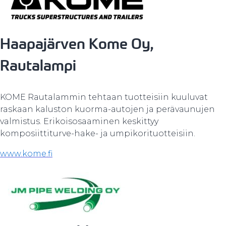
Haapajärven Kome Oy,
Rautalampi
KOME Rautalammin tehtaan tuotteisiin kuuluvat
raskaan kaluston kuorma-autojen ja perävaunujen
valmistus. Erikoisosaaminen keskittyy
komposiittiturve-hake- ja umpikorituotteisiin.
www.kome.fi