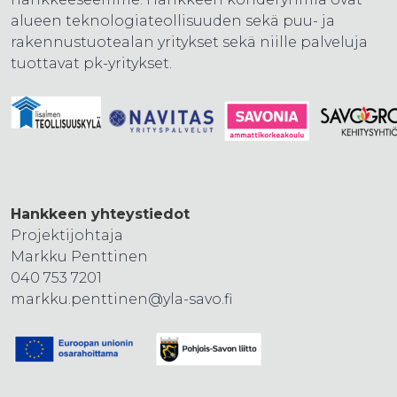
alueen teknologiateollisuuden sekä puu- ja
rakennustuotealan yritykset sekä niille palveluja
tuottavat pk-yritykset.
Hankkeen yhteystiedot
Projektijohtaja
Markku Penttinen
040 753 7201
markku.penttinen@yla-savo.fi