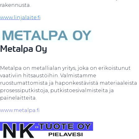
rakennusta.
www.linjalaite.fi
Metalpa Oy
Metalpa on metallialan yritys, joka on erikoistunut
vaativiin hitsaustöihin. Valmistamme
ruostumattomista ja haponkestävistä materiaaleista
prosessiputkistoja, putkistoesivalmisteita ja
painelaitteita.
www.metalpa.fi