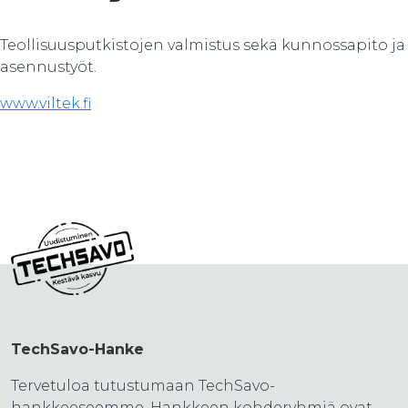
Teollisuusputkistojen valmistus sekä kunnossapito ja
asennustyöt.
www.viltek.fi
TechSavo-Hanke
Tervetuloa tutustumaan TechSavo-
hankkeeseemme. Hankkeen kohderyhmiä ovat