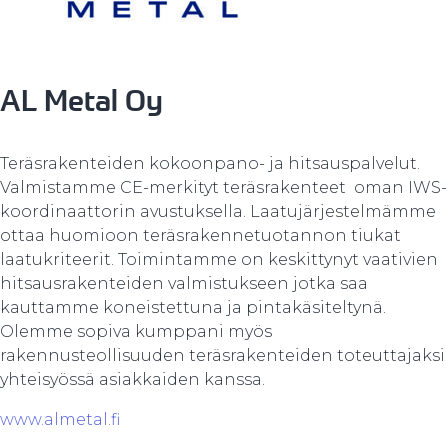
AL Metal Oy
Teräsrakenteiden kokoonpano- ja hitsauspalvelut.
Valmistamme CE-merkityt teräsrakenteet oman IWS-
koordinaattorin avustuksella. Laatujärjestelmämme
ottaa huomioon teräsrakennetuotannon tiukat
laatukriteerit. Toimintamme on keskittynyt vaativien
hitsausrakenteiden valmistukseen jotka saa
kauttamme koneistettuna ja pintakäsiteltynä.
Olemme sopiva kumppani myös
rakennusteollisuuden teräsrakenteiden toteuttajaksi
yhteisyössä asiakkaiden kanssa.
www.almetal.fi