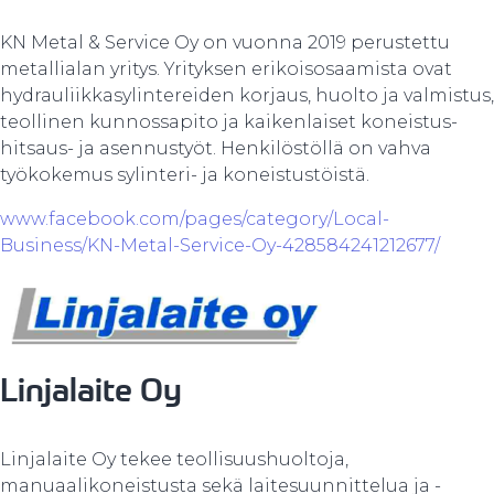
KN Metal & Service Oy on vuonna 2019 perustettu
metallialan yritys. Yrityksen erikoisosaamista ovat
hydrauliikkasylintereiden korjaus, huolto ja valmistus,
teollinen kunnossapito ja kaikenlaiset koneistus-
hitsaus- ja asennustyöt. Henkilöstöllä on vahva
työkokemus sylinteri- ja koneistustöistä.
www.facebook.com/pages/category/Local-
Business/KN-Metal-Service-Oy-428584241212677/
Linjalaite Oy
Linjalaite Oy tekee teollisuushuoltoja,
manuaalikoneistusta sekä laitesuunnittelua ja -