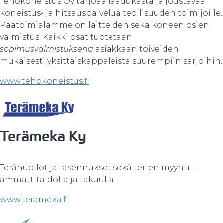
Tehokoneistus Oy tarjoaa laadukasta ja joustavaa
koneistus- ja hitsauspalvelua teollisuuden toimijoille.
Päätoimialamme on laitteiden sekä koneen osien
valmistus. Kaikki osat tuotetaan
sopimusvalmistuksena
asiakkaan toiveiden
mukaisesti yksittäiskappaleista suurempiin sarjoihin.
www.tehokoneistus.fi
Terämeka Ky
Terähuollot ja -asennukset sekä terien myynti –
ammattitaidolla ja takuulla.
www.terameka.fi