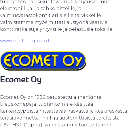
tulenjohto- ja esikuntavaunut, korjausvaunut
elektroniikka- ja sähkölaitteille, ja
valmiusvarastokontit erilaisille tarvikkeille.
Valmistamme myös mittatilaustyönä vaativia
konttiratkaisuja yrityksille ja pelastuslaitoksille.
www.conlog-group.fi
Ecomet Oy
Ecomet Oy on 1986 perustettu alihankinta
tilauskonepaja, tuotantomme käsittää
kaikentyyppistä hitsattavaa, raskasta ja keskiraskasta
teräsrakennetta – hiili ja austeniittisistä teräksistä
(RST, HST, Duplex). Valmistamme tuotteita mm.