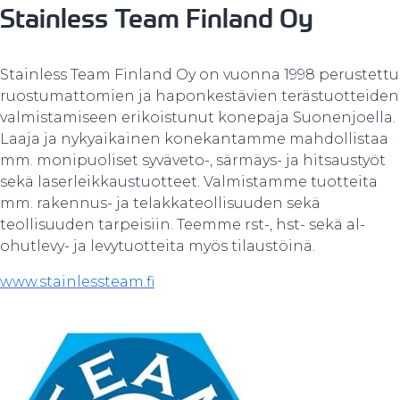
Stainless Team Finland Oy
Stainless Team Finland Oy on vuonna 1998 perustettu
ruostumattomien ja haponkestävien terästuotteiden
valmistamiseen erikoistunut konepaja Suonenjoella.
Laaja ja nykyaikainen konekantamme mahdollistaa
mm. monipuoliset syväveto-, särmäys- ja hitsaustyöt
sekä laserleikkaustuotteet. Valmistamme tuotteita
mm. rakennus- ja telakkateollisuuden sekä
teollisuuden tarpeisiin. Teemme rst-, hst- sekä al-
ohutlevy- ja levytuotteita myös tilaustöinä.
www.stainlessteam.fi