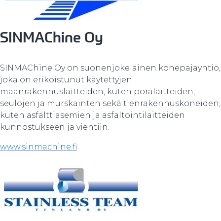
SINMAChine Oy
SINMAChine Oy on suonenjokelainen konepajayhtiö,
joka on erikoistunut käytettyjen
maanrakennuslaitteiden, kuten poralaitteiden,
seulojen ja murskainten sekä tienrakennuskoneiden,
kuten asfalttiasemien ja asfaltointilaitteiden
kunnostukseen ja vientiin.
www.sinmachine.fi