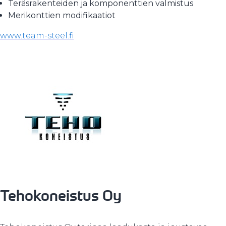
Teräsrakenteiden ja komponenttien valmistus
Merikonttien modifikaatiot
www.team-steel.fi
Tehokoneistus Oy