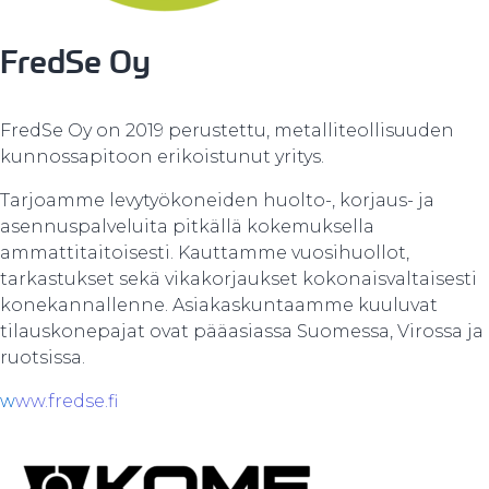
FredSe Oy
FredSe Oy on 2019 perustettu, metalliteollisuuden
kunnossapitoon erikoistunut yritys.
Tarjoamme levytyökoneiden huolto-, korjaus- ja
asennuspalveluita pitkällä kokemuksella
ammattitaitoisesti. Kauttamme vuosihuollot,
tarkastukset sekä vikakorjaukset kokonaisvaltaisesti
konekannallenne. Asiakaskuntaamme kuuluvat
tilauskonepajat ovat pääasiassa Suomessa, Virossa ja
ruotsissa.
w
ww.fredse.fi