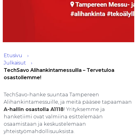
Etusivu
Julkaisut
TechSavo Alihankintamessuilla – Tervetuloa
osastollemme!
TechSavo-hanke suuntaa Tampereen
Alihankintamessuille, ja meitä pääsee tapaamaan
A-hallin osastolla A1118
! Yrityksemme ja
hanketiimi ovat valmiina esittelemään
osaamistaan ja keskustelemaan
yhteistyömahdollisuuksista.