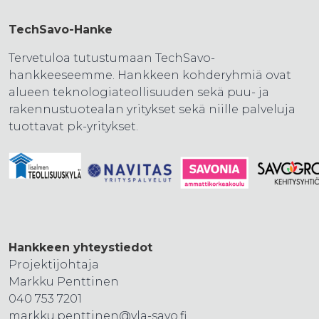
TechSavo-Hanke
Tervetuloa tutustumaan TechSavo-
hankkeeseemme. Hankkeen kohderyhmiä ovat
alueen teknologiateollisuuden sekä puu- ja
rakennustuotealan yritykset sekä niille palveluja
tuottavat pk-yritykset.
Hankkeen yhteystiedot
Projektijohtaja
Markku Penttinen
040 753 7201
markku.penttinen@yla-savo.fi