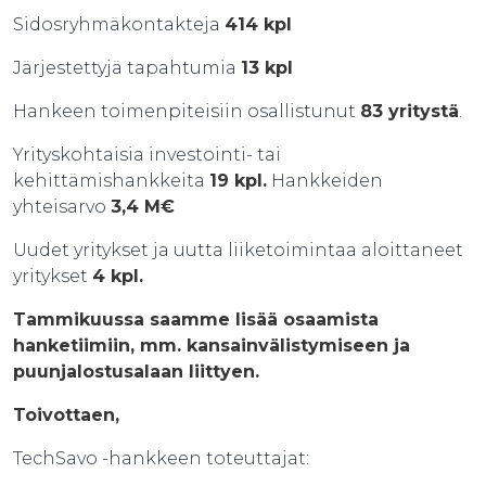
Sidosryhmäkontakteja
414 kpl
Järjestettyjä tapahtumia
13 kpl
Hankeen toimenpiteisiin osallistunut
83 yritystä
.
Yrityskohtaisia investointi- tai
kehittämishankkeita
19 kpl.
Hankkeiden
yhteisarvo
3,4 M€
Uudet yritykset ja uutta liiketoimintaa aloittaneet
yritykset
4 kpl.
Tammikuussa saamme lisää osaamista
hanketiimiin, mm. kansainvälistymiseen ja
puunjalostusalaan liittyen.
Toivottaen,
TechSavo -hankkeen toteuttajat: