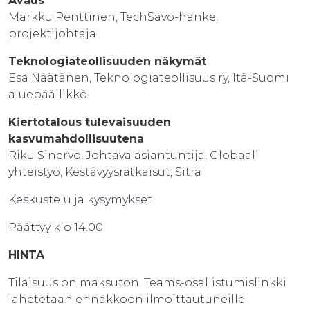
Avaus
Markku Penttinen, TechSavo-hanke,
projektijohtaja
Teknologiateollisuuden näkymät
Esa Näätänen, Teknologiateollisuus ry, Itä-Suomi
aluepäällikkö
Kiertotalous tulevaisuuden
kasvumahdollisuutena
Riku Sinervo, Johtava asiantuntija, Globaali
yhteistyö, Kestävyysratkaisut, Sitra
Keskustelu ja kysymykset
Päättyy klo 14.00
HINTA​
Tilaisuus on maksuton. Teams-osallistumislinkki
lähetetään ennakkoon ilmoittautuneille