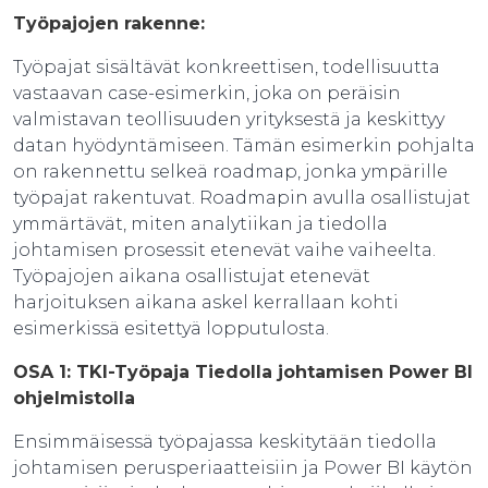
Työpajojen rakenne:
Työpajat sisältävät konkreettisen, todellisuutta
vastaavan case-esimerkin, joka on peräisin
valmistavan teollisuuden yrityksestä ja keskittyy
datan hyödyntämiseen. Tämän esimerkin pohjalta
on rakennettu selkeä roadmap, jonka ympärille
työpajat rakentuvat. Roadmapin avulla osallistujat
ymmärtävät, miten analytiikan ja tiedolla
johtamisen prosessit etenevät vaihe vaiheelta.
Työpajojen aikana osallistujat etenevät
harjoituksen aikana askel kerrallaan kohti
esimerkissä esitettyä lopputulosta.
OSA 1: TKI-Työpaja Tiedolla johtamisen Power BI
ohjelmistolla
Ensimmäisessä työpajassa keskitytään tiedolla
johtamisen perusperiaatteisiin ja Power BI käytön