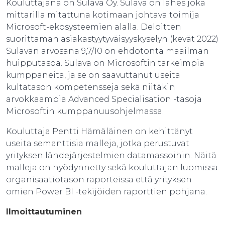
Kouluttajana on Sulava Oy. Sulava on lähes joka
mittarilla mitattuna kotimaan johtava toimija
Microsoft-ekosysteemien alalla. Deloitten
suorittaman asiakastyytyväisyyskyselyn (kevät 2022)
Sulavan arvosana 9,7/10 on ehdotonta maailman
huipputasoa. Sulava on Microsoftin tärkeimpiä
kumppaneita, ja se on saavuttanut useita
kultatason kompetensseja sekä niitäkin
arvokkaampia Advanced Specialisation -tasoja
Microsoftin kumppanuusohjelmassa.
Kouluttaja Pentti Hämäläinen on kehittänyt
useita semanttisia malleja, jotka perustuvat
yrityksen lähdejärjestelmien datamassoihin. Näitä
malleja on hyödynnetty sekä kouluttajan luomissa
organisaatiotason raporteissa että yrityksen
omien Power BI -tekijöiden raporttien pohjana.
Ilmoittautuminen