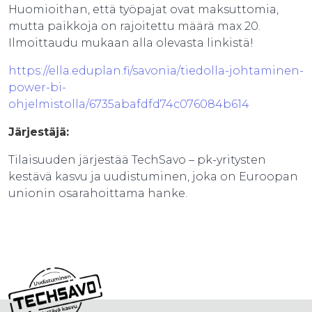
Huomioithan, että työpajat ovat maksuttomia,
mutta paikkoja on rajoitettu määrä max 20.
Ilmoittaudu mukaan alla olevasta linkistä!
https://ella.eduplan.fi/savonia/tiedolla-johtaminen-
power-bi-
ohjelmistolla/6735abafdfd74c076084b614
Järjestäjä:
Tilaisuuden järjestää TechSavo – pk-yritysten
kestävä kasvu ja uudistuminen, joka on Euroopan
unionin osarahoittama hanke.