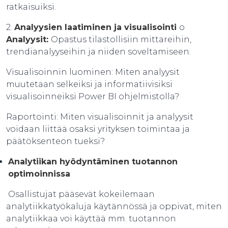
ratkaisuiksi.
2.
Analyysien laatiminen ja visualisointi
o
Analyysit:
Opastus tilastollisiin mittareihin,
trendianalyyseihin ja niiden soveltamiseen.
Visualisoinnin luominen: Miten analyysit
muutetaan selkeiksi ja informatiivisiksi
visualisoinneiksi Power BI ohjelmistolla?
Raportointi: Miten visualisoinnit ja analyysit
voidaan liittää osaksi yrityksen toimintaa ja
päätöksenteon tueksi?
Analytiikan hyödyntäminen tuotannon
optimoinnissa
Osallistujat pääsevät kokeilemaan
analytiikkatyökaluja käytännössä ja oppivat, miten
analytiikkaa voi käyttää mm. tuotannon