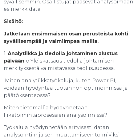
syvällisemmin. Osallistujat pääsevät analysoimaan
esimerkkidata
Sisältö:
Jatketaan ensimmäisen osan perusteista kohti
syvällisempää ja valmiimpaa mallia.
1.
Analytiikka ja tiedolla johtaminen alustus
päivään
o Yleiskatsaus tiedolla johtamisen
merkityksestä valmistavassa teollisuudessa.
Miten analytiikkatyökaluja, kuten Power BI,
voidaan hyödyntää tuotannon optimoinnissa ja
päätöksenteossa?
Miten tietomallia hyödynnetään
liiketoimintaprosessien analysoinnissa?
Työkaluja hyödynnetään erityisesti datan
analysointiin ja sen muuttamiseen toimiviksi