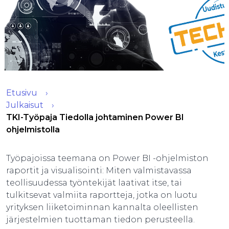
Etusivu
Julkaisut
TKI-Työpaja Tiedolla johtaminen Power BI
ohjelmistolla
Työpajoissa teemana on Power BI -ohjelmiston
raportit ja visualisointi: Miten valmistavassa
teollisuudessa työntekijät laativat itse, tai
tulkitsevat valmiita raportteja, jotka on luotu
yrityksen liiketoiminnan kannalta oleellisten
järjestelmien tuottaman tiedon perusteella.