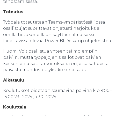
tehostamisessa.
Toteutus
Työpaja toteutetaan Teams-ympäristössä, jossa
osallistujat suorittavat ohjatusti harjoituksia
omilla tietokoneillaan käyttäen ilmaiseksi
ladattavissa olevaa Power BI Desktop ohjelmistoa.
Huom! Voit osallistua yhteen tai molempiin
päiviin, mutta työpajojen sisällöt ovat päivien
kesken erilaiset. Tarkoituksena on, että kahdesta
päivästä muodostuu yksi kokonaisuus.
Aikataulu
Koulutukset pidetään seuraavina päivinä klo 9:00–
15:00 23.1.2025 ja 30.1.2025
Kouluttaja