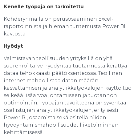
Kenelle työpaja on tarkoitettu
Kohderyhmällä on perusosaaminen Excel-
raportoinnista ja hieman tuntemusta Power BI
käytöstä.
Hyödyt
Valmistavan teollisuuden yrityksillä on yhä
suurempi tarve hyödyntää tuotannosta kerättyä
dataa tehokkaasti päätöksenteossa. Teollinen
internet mahdollistaa datan määrän
kasvattamisen ja analytiikkatyökalujen käyttö tuo
selkeää lisäarvoa johtamiseen ja tuotannon
optimointiin. Työpajan tavoitteena on syventää
osallistujien analytiikkatyökalujen, erityisesti
Power BI, osaamista sekä esitellä niiden
hyödyntämismahdollisuudet liiketoiminnan
kehittämisessä.