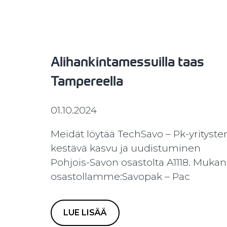
Alihankintamessuilla taas
Tampereella
01.10.2024
Meidät löytää TechSavo – Pk-yrityste
kestävä kasvu ja uudistuminen
Pohjois-Savon osastolta A1118. Muka
osastollamme:Savopak – Pac
LUE LISÄÄ