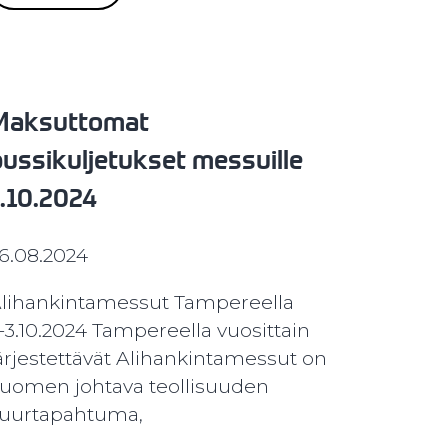
Maksuttomat
bussikuljetukset messuille
1.10.2024
6.08.2024
lihankintamessut Tampereella
.-3.10.2024 Tampereella vuosittain
ärjestettävät Alihankintamessut on
uomen johtava teollisuuden
uurtapahtuma,