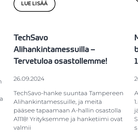
LUE LISÄÄ
TechSavo
Alihankintamessuilla –
Tervetuloa osastollemme!
26.09.2024
2
n
TechSavo-hanke suuntaa Tampereen
A
na
Alihankintamessuille, ja meitä
1
pääsee tapaamaan A-hallin osastolla
j
A1118! Yrityksemme ja hanketiimi ovat
S
valmii
s