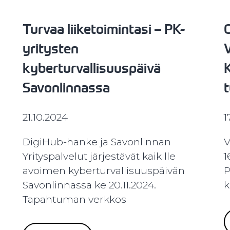
Turvaa liiketoimintasi – PK-
yritysten
V
kyberturvallisuuspäivä
Savonlinnassa
21.10.2024
1
DigiHub-hanke ja Savonlinnan
V
Yrityspalvelut järjestävät kaikille
1
avoimen kyberturvallisuuspäivän
P
Savonlinnassa ke 20.11.2024.
k
Tapahtuman verkkos