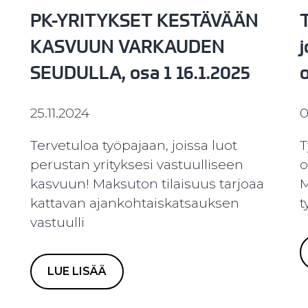
PK-YRITYKSET KESTÄVÄÄN
T
KASVUUN VARKAUDEN
SEUDULLA, osa 1 16.1.2025
o
25.11.2024
0
Tervetuloa työpajaan, joissa luot
T
perustan yrityksesi vastuulliseen
o
kasvuun! Maksuton tilaisuus tarjoaa
M
kattavan ajankohtaiskatsauksen
t
vastuulli
LUE LISÄÄ