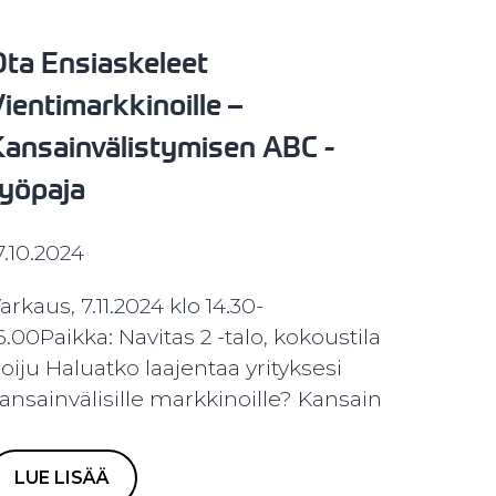
Ota Ensiaskeleet
ientimarkkinoille –
Kansainvälistymisen ABC -
työpaja
7.10.2024
arkaus, 7.11.2024 klo 14.30-
6.00Paikka: Navitas 2 -talo, kokoustila
oiju Haluatko laajentaa yrityksesi
ansainvälisille markkinoille? Kansain
LUE LISÄÄ