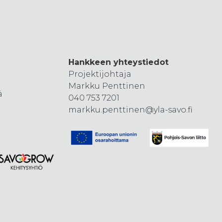
Hankkeen yhteystiedot
Projektijohtaja
Markku Penttinen
ä
040 753 7201
markku.penttinen@yla-savo.fi