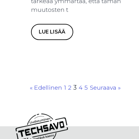
tärkeää ymmärtää, että tämän
muutosten t
LUE LISÄÄ
« Edellinen
1
2
3
4
5
Seuraava »